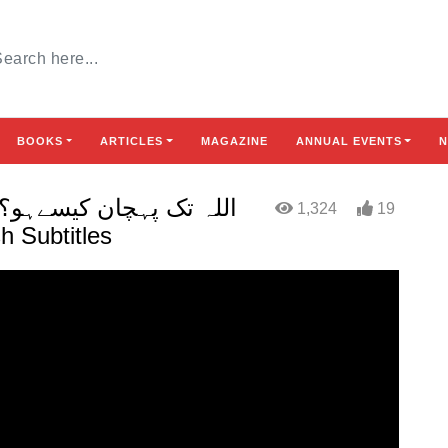
BOOKS
ARTICLES
MAGAZINE
ANNUAL EVENTS
N
1,324
19
glish Subtitles