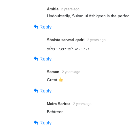
Arshia
2 years ago
Undoubtedly, Sultan ul Ashiqeen is the perfec
Reply
Shaista sarwari qadri
2 years ago
بہت ہی خوبصورت ویڈیو
Reply
Saman
2 years ago
Great
Reply
Maira Sarfraz
2 years ago
Behtreen
Reply