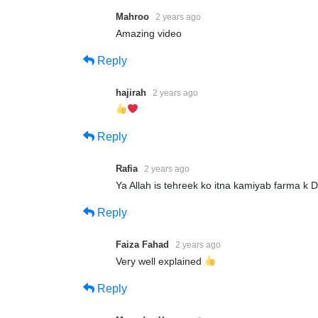
Mahroo
2 years ago
Amazing video
Reply
hajirah
2 years ago
Reply
Rafia
2 years ago
Ya Allah is tehreek ko itna kamiyab farma k
Reply
Faiza Fahad
2 years ago
Very well explained
Reply