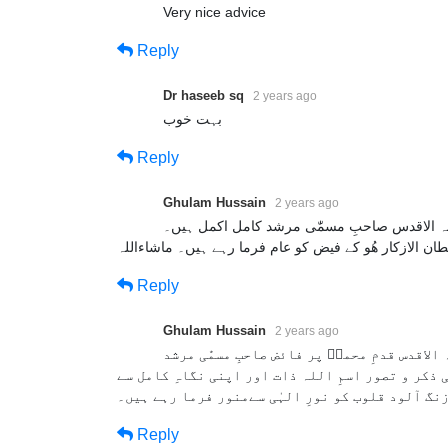
Very nice advice
Reply
Dr haseeb sq
2 years ago
بہت خوب
Reply
Ghulam Hussain
2 years ago
الاقدس صاحبِ مسمّٰی مرشد کامل اکمل ہیں۔
طان الازکار ھُو کے فیض کو عام فرما رہے ہیں۔ ماشاءاللہ
Reply
Ghulam Hussain
2 years ago
اقدس قدمِ محمدؐ پر فائض صاحبِ مسمّٰی مرشد
ی ذکر و تصور اسمِ اللہ ذات اور اپنی نگاہِ کامل سے
زنگ آلود قلوب کو نورِ الہٰی سےمنور فرما رہے ہیں۔
Reply