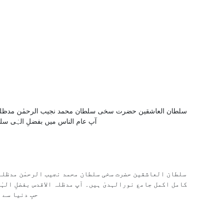
سلطان العاشقین حضرت سخی سلطان محمد نجیب الرحمٰن مدظلہ 
آپ عام الناس میں بفضلِ الہٰی سل
سلطان العاشقین حضرت سخی سلطان محمد نجیب الرحمٰن مدظلہ ال
کامل اکمل جامع نورالہدیٰ ہیں۔ آپ مدظلہ الاقدس بفضلِ الہٰ
حبِ دنیا سے 