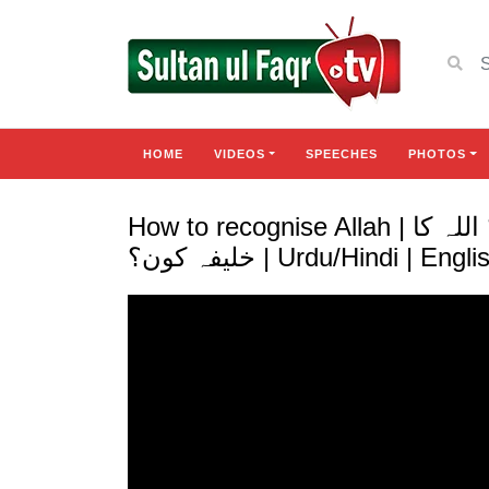
HOME
VIDEOS
SPEECHES
PHOTOS
How to recognise Allah | اللہ تک پہچان کیسےہو؟ اللہ کا
خلیفہ کون؟ | Urdu/Hindi | En