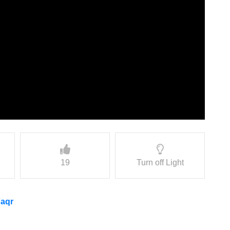
19
Turn off Light
Faqr