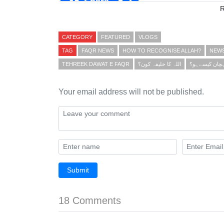
Share
CATEGORY
FEATURED
VLOGS
TAG
FAQR NEWS
HOW TO RECOGNISE ALLAH?
NEW
TEHREEK DAWAT E FAQR
اللہ کا خلیفہ کون؟
پہچان کیسےہو؟
Your email address will not be published.
Submit
18 Comments