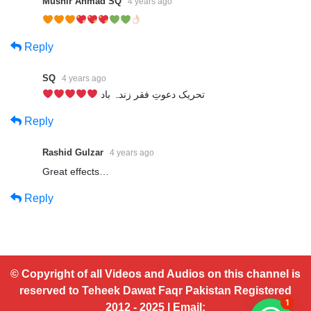
Mushir Ahmad SQ
4 years ago
Reply
SQ
4 years ago
تحریک دعوتِ فقر زندہ باد
Reply
Rashid Gulzar
4 years ago
Great effects…
Reply
© Copyright of all Videos and Audios on this channel is
reserved to Teheek Dawat Faqr Pakistan Registered
1
2012 - 2025 | Email: