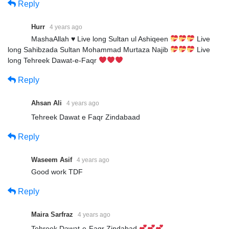
Reply
Hurr
4 years ago
MashaAllah
♥️
Live long Sultan ul Ashiqeen
Live
long Sahibzada Sultan Mohammad Murtaza Najib
Live
long Tehreek Dawat-e-Faqr
Reply
Ahsan Ali
4 years ago
Tehreek Dawat e Faqr Zindabaad
Reply
Waseem Asif
4 years ago
Good work TDF
Reply
Maira Sarfraz
4 years ago
Tehreek Dawat-e-Faqr Zindabad