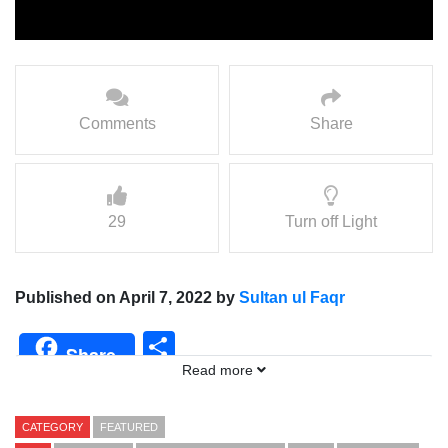
Comments
Share
29
Turn off Light
Published on April 7, 2022 by
Sultan ul Faqr
Share
Share
Read more
CATEGORY
FEATURED